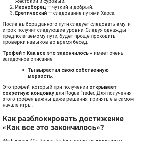
жестокий и суровый.
Иконоборец
— чуткий и добрый.
Еретический
— следование путями Хаоса.
После выбора данного пути следует следовать ему, и
игрок получит следующие уровни. Следуя однажды
предполагаемому пути, будет проще проходить
проверки навыков во время бесед.
Трофей » Как все это закончилось «
имеет очень
загадочное описание:
Ты вырастил свою собственную
мерзость
.
Это трофей, который при получении
открывает
секретную концовку
для Rogue Trader. Для получения
этого трофея важны даже решения, принятые в самом
начале игры.
Как разблокировать достижение
«Как все это закончилось»?
Warhammer 40k Rogue Trader состоит из
короткого