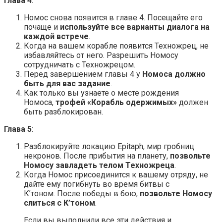
Глава 4
:
Номос снова появится в главе 4. Посещайте его
почаще и
используйте все варианты диалога на
каждой встрече
.
Когда на вашем корабле появится Техножрец, не
избавляйтесь от него. Разрешить Номосу
сотрудничать с Техножрецом.
Перед завершением главы 4 у
Номоса должно
быть для вас задание
.
Как только вы узнаете о месте рождения
Номоса,
трофей «Корабль одержимых»
должен
быть разблокирован.
Глава 5
:
Разблокируйте локацию Epitaph, мир гробниц
некронов. После прибытия на планету,
позвольте
Номосу завладеть телом Техножреца
.
Когда Номос присоединится к вашему отряду, не
дайте ему погибнуть во время битвы с
К’тоном. После победы в бою,
позвольте Номосу
слиться с К’тоном
.
Если вы выполнили все эти действия и