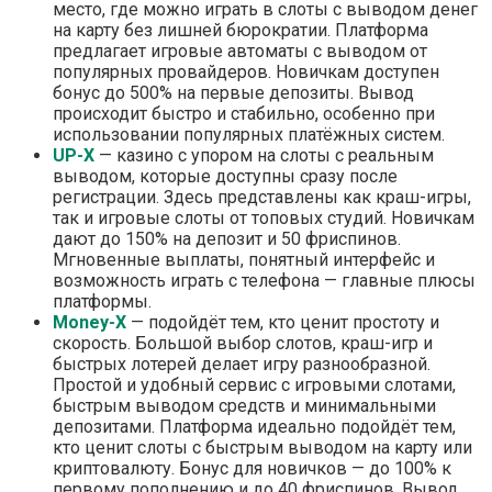
место, где можно играть в слоты с выводом денег
на карту без лишней бюрократии. Платформа
предлагает игровые автоматы с выводом от
популярных провайдеров. Новичкам доступен
бонус до 500% на первые депозиты. Вывод
происходит быстро и стабильно, особенно при
использовании популярных платёжных систем.
UP-X
— казино с упором на слоты с реальным
выводом, которые доступны сразу после
регистрации. Здесь представлены как краш-игры,
так и игровые слоты от топовых студий. Новичкам
дают до 150% на депозит и 50 фриспинов.
Мгновенные выплаты, понятный интерфейс и
возможность играть с телефона — главные плюсы
платформы.
Money-X
— подойдёт тем, кто ценит простоту и
скорость. Большой выбор слотов, краш-игр и
быстрых лотерей делает игру разнообразной.
Простой и удобный сервис с игровыми слотами,
быстрым выводом средств и минимальными
депозитами. Платформа идеально подойдёт тем,
кто ценит слоты с быстрым выводом на карту или
криптовалюту. Бонус для новичков — до 100% к
первому пополнению и до 40 фриспинов. Вывод