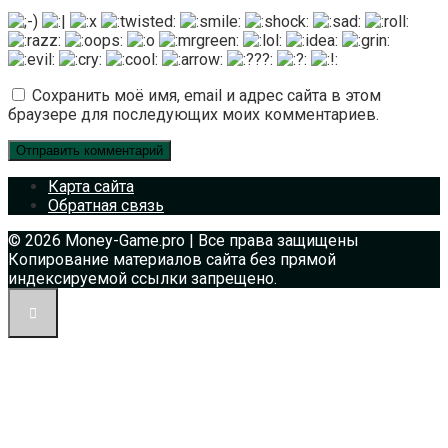
Сохранить моё имя, email и адрес сайта в этом
браузере для последующих моих комментариев.
Карта сайта
Обратная связь
© 2026 Money-Game.pro | Все права защищены
Копирование материалов сайта без прямой
индексируемой ссылки запрещено.