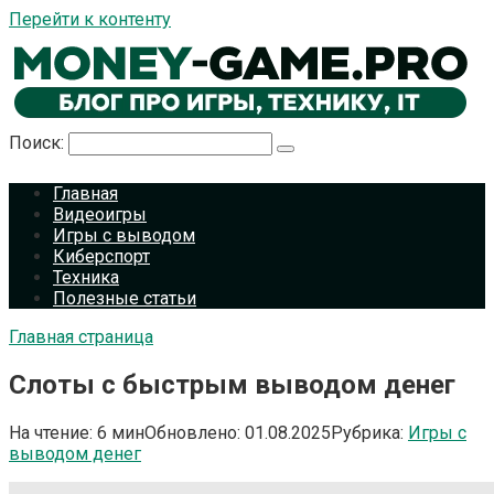
Перейти к контенту
Поиск:
Главная
Видеоигры
Игры с выводом
Киберспорт
Техника
Полезные статьи
Главная страница
Слоты с быстрым выводом денег
На чтение:
6 мин
Обновлено:
01.08.2025
Рубрика:
Игры с
выводом денег