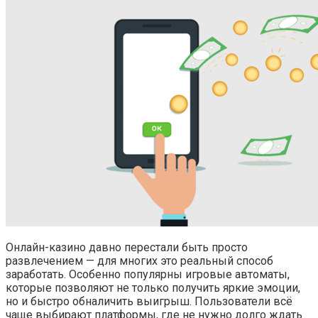
Онлайн-казино давно перестали быть просто
развлечением — для многих это реальный способ
заработать. Особенно популярны игровые автоматы,
которые позволяют не только получить яркие эмоции,
но и быстро обналичить выигрыш. Пользователи всё
чаще выбирают платформы, где не нужно долго ждать