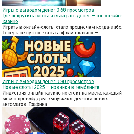
Игры с выводом денег
0
68 просмотров
Где покрутить слоты и выиграть денег — топ онлайн-
казино
Играть в онлайн-слоты стало проще, чем когда-либо.
Теперь не нужно ехать в офлайн-казино —
Игры с выводом денег
0
80 просмотров
Новые слоты 2025 — новинки в гемблинге
Индустрия онлайн-казино не стоит на месте: каждый
месяц провайдеры выпускают десятки новых
автоматов. Графика