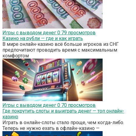
Игры с выводом денег
0
79 просмотров
Казино на рубли — где и как играть
В мире онлайн-казино всё больше игроков из СНГ
предпочитают проводить время с максимальным
комфортом
Игры с выводом денег
0
70 просмотров
Где покрутить слоты и выиграть денег — топ онлайн-
казино
Играть в онлайн-слоты стало проще, чем когда-либо.
Теперь не нужно ехать в офлайн-казино —