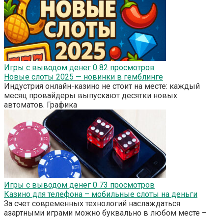
Игры с выводом денег
0
82 просмотров
Новые слоты 2025 — новинки в гемблинге
Индустрия онлайн-казино не стоит на месте: каждый
месяц провайдеры выпускают десятки новых
автоматов. Графика
Игры с выводом денег
0
73 просмотров
Казино для телефона – мобильные слоты на деньги
За счет современных технологий наслаждаться
азартными играми можно буквально в любом месте –