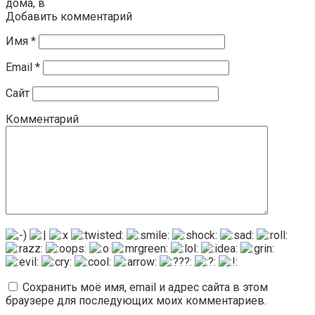
дома, в
Добавить комментарий
Имя
*
Email
*
Сайт
Комментарий
Сохранить моё имя, email и адрес сайта в этом
браузере для последующих моих комментариев.