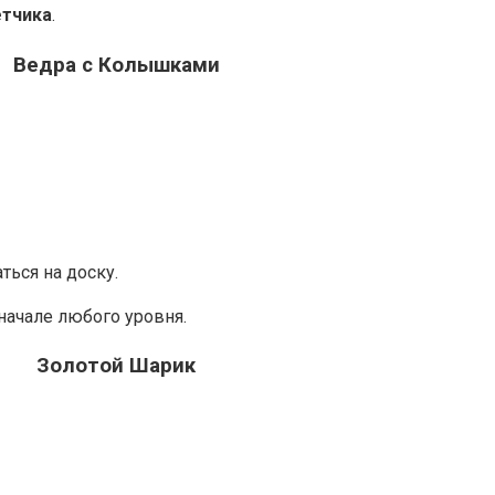
етчика
.
Ведра с Колышками
ься на доску.
ачале любого уровня.
Золотой Шарик