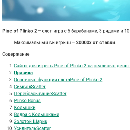
Pine of Plinko 2
– слот-игра с 5 барабанами, 3 рядами и 1
Максимальный выигрыш –
20000x от ставки
.
Содержание
Сайты для игры в Pine of Plinko 2 на реальные деньг
Правила
Основные функции слотаPine of Plinko 2
СимволScatter
ПеребрасываниеScatter
Plinko Bonus
Колышки
Ведра с Колышками
Золотой Шарик
УсилительScatter