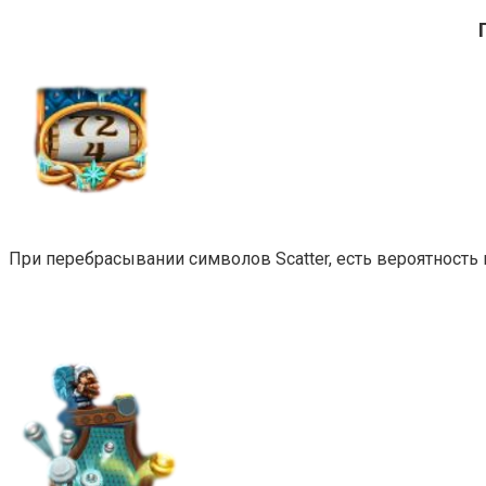
При перебрасывании символов Scatter, есть вероятность