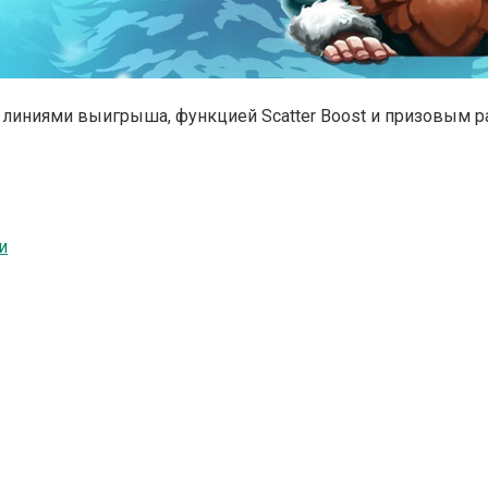
0 линиями выигрыша, функцией Scatter Boost и призовым ра
и