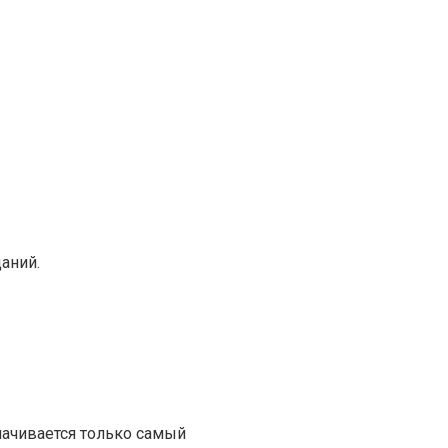
аний.
ачивается только самый