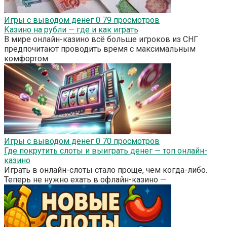
Игры с выводом денег
0
79 просмотров
Казино на рубли — где и как играть
В мире онлайн-казино всё больше игроков из СНГ
предпочитают проводить время с максимальным
комфортом
Игры с выводом денег
0
70 просмотров
Где покрутить слоты и выиграть денег — топ онлайн-
казино
Играть в онлайн-слоты стало проще, чем когда-либо.
Теперь не нужно ехать в офлайн-казино —