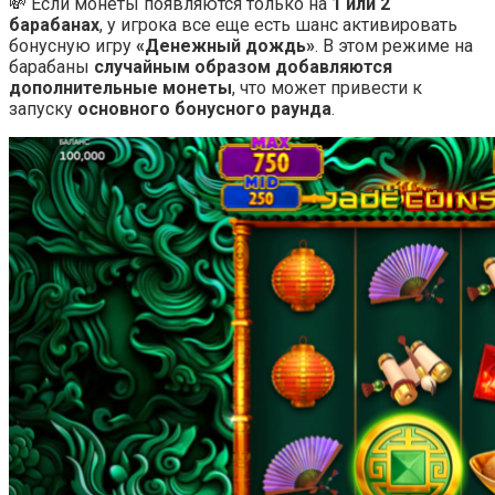
💸 Если монеты появляются только на
1 или 2
барабанах
, у игрока все еще есть шанс активировать
бонусную игру
«Денежный дождь»
. В этом режиме на
барабаны
случайным образом добавляются
дополнительные монеты
, что может привести к
запуску
основного бонусного раунда
.