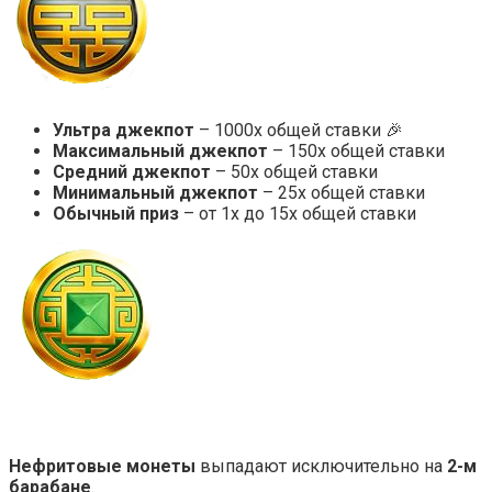
Ультра джекпот
– 1000х общей ставки 🎉
Максимальный джекпот
– 150х общей ставки
Средний джекпот
– 50х общей ставки
Минимальный джекпот
– 25х общей ставки
Обычный приз
– от 1х до 15х общей ставки
Нефритовые монеты
выпадают исключительно на
2-м
барабане
.