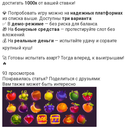
достигать
1000x
от вашей ставки!
💎 Попробовать игру можно на
надежных платформах
из списка выше. Доступны
три варианта
:
✅ В
демо-режиме
— без риска для баланса.
🎁 На
бонусные средства
— протестируйте слот без
вложений.
💰 На
реальные деньги
— испытайте удачу и сорвите
крупный куш!
🚀 Готовы испытать азарт? Тогда вперед, к выигрышам!
🔥
93 просмотров
Понравилась статья? Поделиться с друзьями:
Вам также может быть интересно