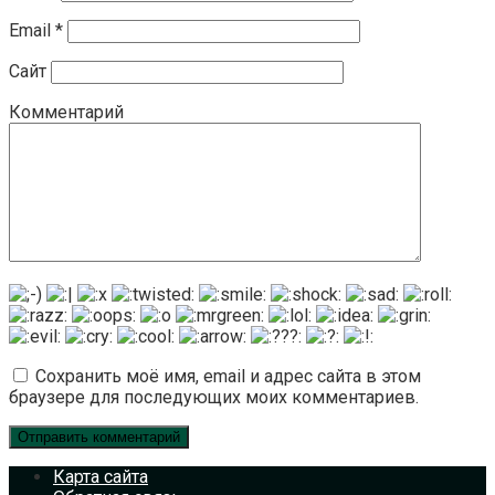
Email
*
Сайт
Комментарий
Сохранить моё имя, email и адрес сайта в этом
браузере для последующих моих комментариев.
Карта сайта