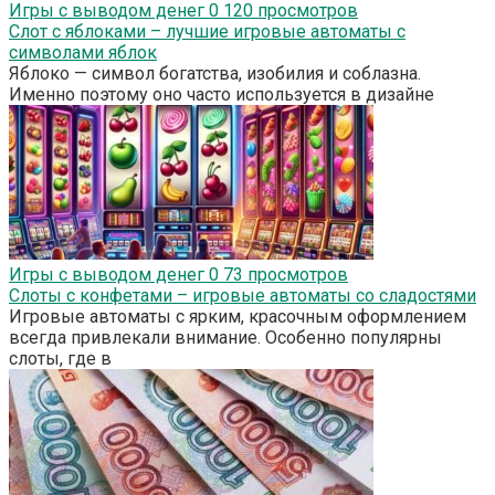
Игры с выводом денег
0
120 просмотров
Слот с яблоками – лучшие игровые автоматы с
символами яблок
Яблоко — символ богатства, изобилия и соблазна.
Именно поэтому оно часто используется в дизайне
Игры с выводом денег
0
73 просмотров
Слоты с конфетами – игровые автоматы со сладостями
Игровые автоматы с ярким, красочным оформлением
всегда привлекали внимание. Особенно популярны
слоты, где в