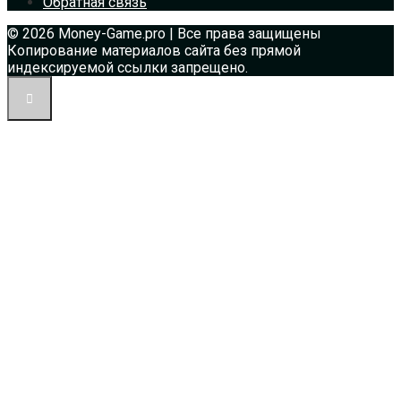
Обратная связь
© 2026 Money-Game.pro | Все права защищены
Копирование материалов сайта без прямой
индексируемой ссылки запрещено.