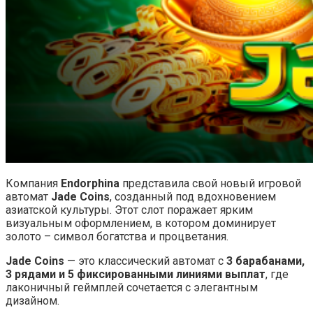
Компания
Endorphina
представила свой новый игровой
автомат
Jade Coins
, созданный под вдохновением
азиатской культуры. Этот слот поражает ярким
визуальным оформлением, в котором доминирует
золото – символ богатства и процветания.
Jade Coins
— это классический автомат с
3 барабанами,
3 рядами и 5 фиксированными линиями выплат
, где
лаконичный геймплей сочетается с элегантным
дизайном.