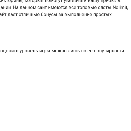
 викторины, которые помогут увеличить вашу прибыль.
ний. На данном сайт имеются все топовые слоты Nolimit,
айт дает отличные бонусы за выполнение простых
му оценить уровень игры можно лишь по ее популярности