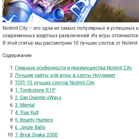
Nolimit City – это одна из самых популярных и успешны
современных азартных развлечений. Их игры отличаютс
В этой статье мы рассмотрим 10 лучших слотов от Nolimit 
Содержание
Главные особенности и преимущества Nolimit City
Лучшие сайты для игры в слоты Ноулимит
ТОП-10 лучших слотов Nolimit City
1. Tombstone R.I.P
2. San Quentin xWays
3. Mental
4. True Kult
5. Bounty Hunters
6. Jingle Balls
7. Brick Snake 2000