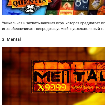
Уникальная и захватывающая игра, которая предлагает и
игра обеспечивает непредсказуемый и увлекательный ге
3. Mental