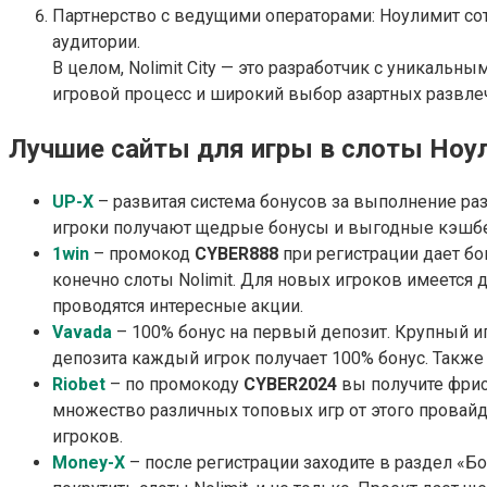
Партнерство с ведущими операторами: Ноулимит сот
аудитории.
В целом, Nolimit City — это разработчик с уникаль
игровой процесс и широкий выбор азартных развле
Лучшие сайты для игры в слоты Ноу
UP-X
– развитая система бонусов за выполнение раз
игроки получают щедрые бонусы и выгодные кэшбек
1win
– промокод
CYBER888
при регистрации дает бо
конечно слоты Nolimit. Для новых игроков имеется
проводятся интересные акции.
Vavada
– 100% бонус на первый депозит. Крупный иг
депозита каждый игрок получает 100% бонус. Также
Riobet
– по промокоду
CYBER2024
вы получите фрис
множество различных топовых игр от этого провайдера
игроков.
Money-X
– после регистрации заходите в раздел «Б