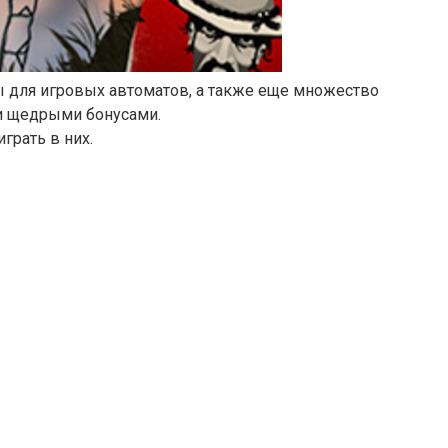
ты для игровых автоматов, а также еще множество
и щедрыми бонусами.
грать в них.