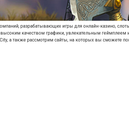
х компаний, разрабатывающих игры для онлайн-казино, сло
я высоким качеством графики, увлекательным геймплеем 
City, а также рассмотрим сайты, на которых вы сможете пои