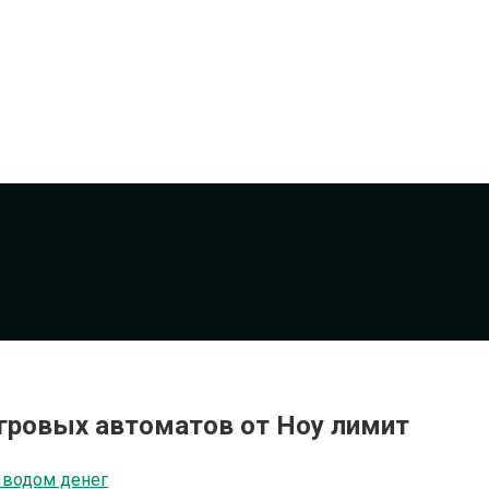
 игровых автоматов от Ноу лимит
ыводом денег