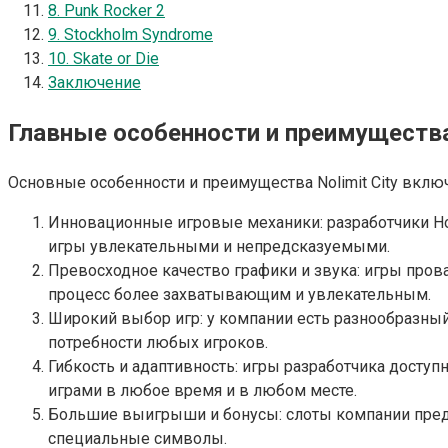
8. Punk Rocker 2
9. Stockholm Syndrome
10. Skate or Die
Заключение
Главные особенности и преимущества 
Основные особенности и преимущества Nolimit City включ
Инновационные игровые механики: разработчики Н
игры увлекательными и непредсказуемыми.
Превосходное качество графики и звука: игры про
процесс более захватывающим и увлекательным.
Широкий выбор игр: у компании есть разнообразны
потребности любых игроков.
Гибкость и адаптивность: игры разработчика досту
играми в любое время и в любом месте.
Большие выигрыши и бонусы: слоты компании пред
специальные символы.