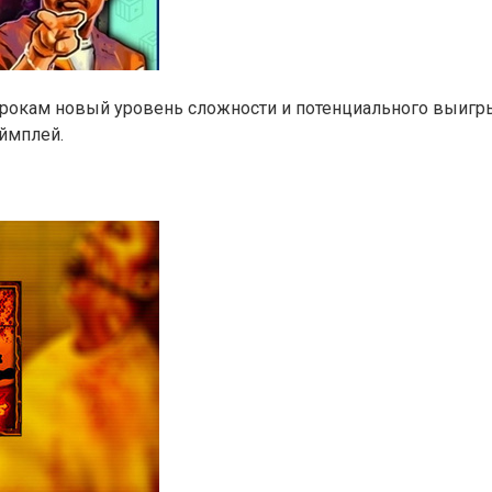
грокам новый уровень сложности и потенциального выигры
ймплей.