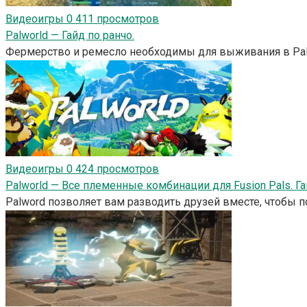
Видеоигры
0
411 просмотров
Palworld — Гайд по ранчо.
Фермерство и ремесло необходимы для выживания в Pal
Видеоигры
0
424 просмотров
Palworld — Все племенные комбинации для Fusion Pals. Га
Palword позволяет вам разводить друзей вместе, чтобы 