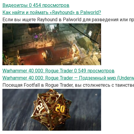
Видеоигры
0
454 просмотров
Как найти и поймать «Rayhound» в Palworld?
Если вы ищете Rayhound в Palworld для разведения или пр
Warhammer 40 000: Rogue Trader
0
549 просмотров
Warhammer 40 000: Rogue Trader — Подземный мир (Underwor
Посещая Footfall в Rogue Trader, вы столкнетесь с таин