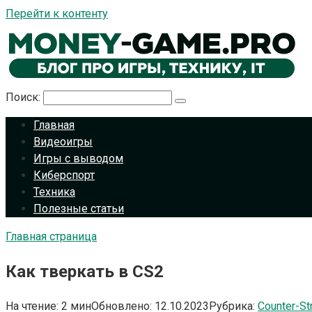
Перейти к контенту
Поиск:
Главная
Видеоигры
Игры с выводом
Киберспорт
Техника
Полезные статьи
Главная страница
Как тверкать в CS2
На чтение:
2 мин
Обновлено:
12.10.2023
Рубрика:
Counter-St