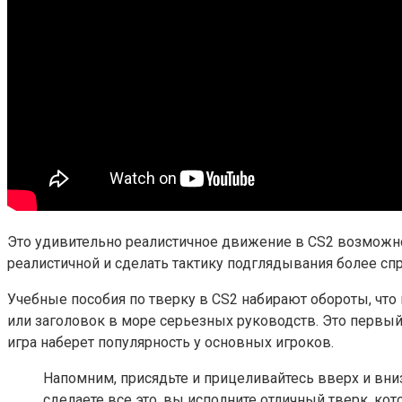
Это
удивительно
реалистичное
движение
в
CS2
возможно
реалистичной
и
сделать
тактику подглядывания более спр
Учебные пособия по тверку
в
CS2
набирают обороты, что
или заголовок в море серьезных руководств. Это первый
игра наберет популярность у основных игроков.
Напомним, присядьте и прицеливайтесь вверх и вни
сделаете все это, вы исполните отличный тверк, ко