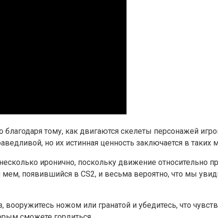
 благодаря тому,
как
двигаются скелеты персонажей игро
аведливой, но их истинная ценность заключается в
таких
м
 несколько иронично, поскольку движение относительно
п
 мем, появившийся в CS2, и весьма вероятно, что мы уви
з, вооружитесь ножом или гранатой и убедитесь, что чувс
торым сможете гордиться.