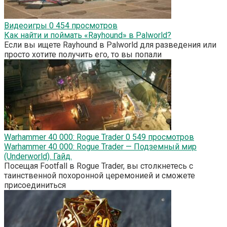
Видеоигры
0
454 просмотров
Как найти и поймать «Rayhound» в Palworld?
Если вы ищете Rayhound в Palworld для разведения или
просто хотите получить его, то вы попали
Warhammer 40 000: Rogue Trader
0
549 просмотров
Warhammer 40 000: Rogue Trader — Подземный мир
(Underworld). Гайд.
Посещая Footfall в Rogue Trader, вы столкнетесь с
таинственной похоронной церемонией и сможете
присоединиться