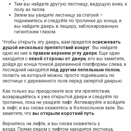
Там вы найдете другую лестницу, ведущую вниз, к
полу из пепла.
Затем вы увидите лестницу за статуей —
поднимитесь и следуйте по тропинке до конца, и
вы найдете дверь в пещеру, заблокированную
гигантским глазом.
Чтобы открыть эту дверь, вам придется
освежевать
душой несколько препятствий вокруг
. Вы найдете
одно из них в
правом верхнем углу двери
. Еще один
находится с
левой стороны от двери
, его вы заметите,
дойдя до конца тонкой деревянной платформы слева, а
последний находится
под другим пепельным полом
,
попасть на который можно, просто поднявшись по
лестнице с деревянного пола перед запертой дверью.
Как только вы преодолеете все эти препятствия,
возвращайтесь к уже открытой двери и следуйте по
тропинке, пока не увидите лифт. Активируйте и войдите
в лифт, и вы снова окажетесь в Колокольном зале. Вы
заметите, что
вы открыли короткий путь
.
Вернитесь на лифте, и вы снова окажетесь у
входа. Прямо рядом с лифтом находится лестница,