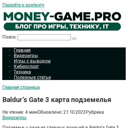
Перейти к контенту
Поиск:
Главная
Видеоигры
Игры с выводом
Киберспорт
Техника
Полезные статьи
Главная страница
Baldur’s Gate 3 карта подземелья
На чтение:
4 мин
Обновлено:
21.10.2023
Рубрика:
Видеоигры
Подземье – одна из главных локаций в Baldur’s Gate 3