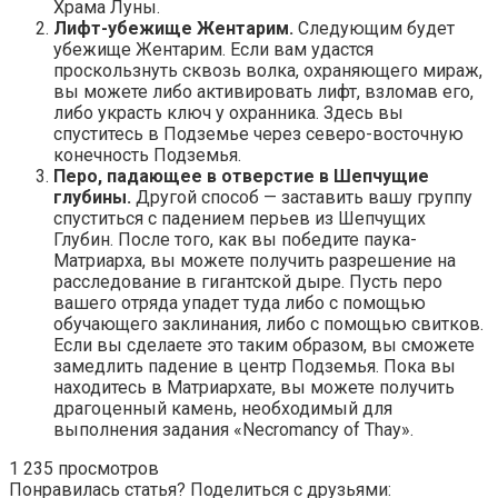
Храма Луны.
Лифт-убежище Жентарим.
Следующим будет
убежище Жентарим. Если вам удастся
проскользнуть сквозь волка, охраняющего мираж,
вы можете либо активировать лифт, взломав его,
либо украсть ключ у охранника. Здесь вы
спуститесь в Подземье через северо-восточную
конечность Подземья.
Перо, падающее в отверстие в Шепчущие
глубины.
Другой способ — заставить вашу группу
спуститься с падением перьев из Шепчущих
Глубин. После того, как вы победите паука-
Матриарха, вы можете получить разрешение на
расследование в гигантской дыре. Пусть перо
вашего отряда упадет туда либо с помощью
обучающего заклинания, либо с помощью свитков.
Если вы сделаете это таким образом, вы сможете
замедлить падение в центр Подземья. Пока вы
находитесь в Матриархате, вы можете получить
драгоценный камень, необходимый для
выполнения задания «Necromancy of Thay».
1 235 просмотров
Понравилась статья? Поделиться с друзьями: