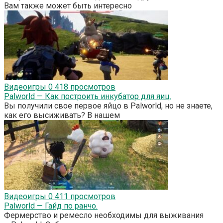
Вам также может быть интересно
Видеоигры
0
418 просмотров
Palworld — Как построить инкубатор для яиц.
Вы получили свое первое яйцо в Palworld, но не знаете,
как его высиживать? В нашем
Видеоигры
0
411 просмотров
Palworld — Гайд по ранчо.
Фермерство и ремесло необходимы для выживания