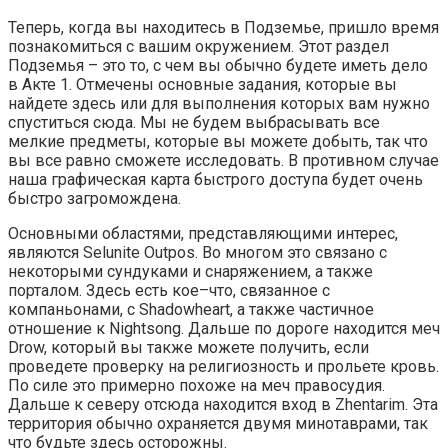
Теперь, когда вы находитесь в Подземье, пришло время
познакомиться с вашим окружением. Этот раздел
Подземья – это то, с чем вы обычно будете иметь дело
в Акте 1. Отмечены основные задания, которые вы
найдете здесь или для выполнения которых вам нужно
спуститься сюда. Мы не будем выбрасывать все
мелкие предметы, которые вы можете добыть, так что
вы все равно сможете исследовать. В противном случае
наша графическая карта быстрого доступа будет очень
быстро загромождена.
Основными областями, представляющими интерес,
являются Selunite Outpos. Во многом это связано с
некоторыми сундуками и снаряжением, а также
порталом. Здесь есть кое–что, связанное с
компаньонами, с Shadowheart, а также частичное
отношение к Nightsong. Дальше по дороге находится меч
Drow, который вы также можете получить, если
проведете проверку на религиозность и прольете кровь.
По силе это примерно похоже на меч правосудия.
Дальше к северу отсюда находится вход в Zhentarim. Эта
территория обычно охраняется двумя минотаврами, так
что будьте здесь осторожны.