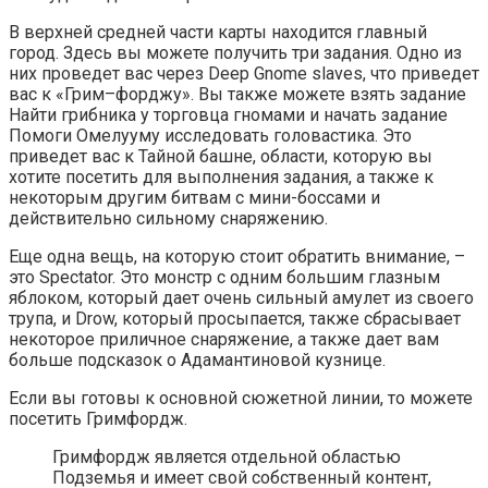
В верхней средней части карты находится главный
город. Здесь вы можете получить три задания. Одно из
них проведет вас через Deep Gnome slaves, что приведет
вас к «Грим–форджу». Вы также можете взять задание
Найти грибника у торговца гномами и начать задание
Помоги Омелууму исследовать головастика. Это
приведет вас к Тайной башне, области, которую вы
хотите посетить для выполнения задания, а также к
некоторым другим битвам с мини-боссами и
действительно сильному снаряжению.
Еще одна вещь, на которую стоит обратить внимание, –
это Spectator. Это монстр с одним большим глазным
яблоком, который дает очень сильный амулет из своего
трупа, и Drow, который просыпается, также сбрасывает
некоторое приличное снаряжение, а также дает вам
больше подсказок о Адамантиновой кузнице.
Если вы готовы к основной сюжетной линии, то можете
посетить Гримфордж.
Гримфордж является отдельной областью
Подземья и имеет свой собственный контент,