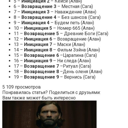
5 –
Инициация 2
– Кейси (Алан)
6 –
Возвращение 3
– Местная (Сага)
7 –
Инициация 3
– Наваждение (Алан)
8 –
Возвращение 4
– Без шансов (Сага)
9 –
Инициация 4
– Будем петь (Алан)
10 –
Инициация 5
– Номер 665 (Алан)
11 –
Возвращение 5
– Древние Боги (Сага)
12 –
Инициация 6
– Возвращение (Алан)
13 –
Инициация 7
– Маски (Алан)
14 –
Инициация 8
– Фильм Зэйна (Алан)
15 –
Возвращение 6
–Царапина (Сага)
16 –
Инициация 9
– Ни следа (Алан)
17 –
Возвращение 7
–Ритуал (Сага)
18 –
Возвращение 8
–День оленя (Алан)
19 –
Возвращение 9
– Вернись (Сага)
5 109 просмотров
Понравилась статья? Поделиться с друзьями:
Вам также может быть интересно